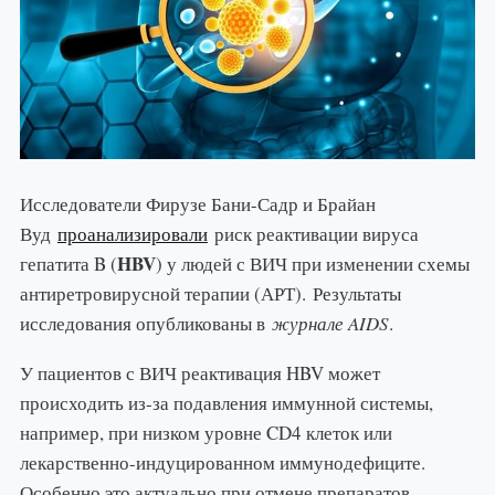
Исследователи Фирузе Бани-Садр и Брайан
Вуд
проанализировали
риск реактивации вируса
HBV
гепатита B (
) у людей с ВИЧ при изменении схемы
антиретровирусной терапии (АРТ). Результаты
исследования опубликованы в
журнале AIDS
.
У пациентов с ВИЧ реактивация HBV может
происходить из-за подавления иммунной системы,
например, при низком уровне CD4 клеток или
лекарственно-индуцированном иммунодефиците.
Особенно это актуально при отмене препаратов,