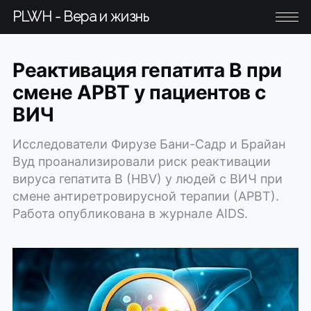
PLWH - Вера и жизнь
Реактивация гепатита В при
смене АРВТ у пациентов с
ВИЧ
Исследователи Фирузе Бани-Садр и Брайан
Вуд проанализировали риск реактивации
вируса гепатита B (HBV) у людей с ВИЧ при
смене антиретровирусной терапии (АРВТ).
Работа опубликована в журнале AIDS.