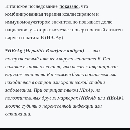
Китайское исследование
показало
, что
комбинированная терапия ксалнесираном и
иммуномодулятором значительно повышает долю
пациентов, у которых исчезает поверхностный антиген
вируса гепатита B (HBsAg).
*HBsAg (Hepatitis B surface antigen)
— это
поверхностный антиген вируса гепатита B. Его
наличие в крови означает, что человек инфицирован
вирусом гепатита B и может быть носителем или
находиться в острой или хронической стадии
заболевания. При отрицательном HBsAg, но
положительных других маркерах (
HBcAb
или
HBsAb
),
можно судить о перенесенной инфекции или
вакцинации.