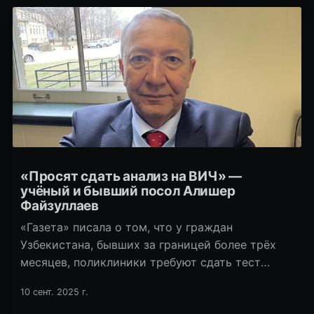
«Просят сдать анализ на ВИЧ» —
учёный и бывший посол Алишер
Файзуллаев
«Газета» писала о том, что у граждан
Узбекистана, бывших за границей более трёх
месяцев, поликлиники требуют сдать тест
на ВИЧ. С такой же проблемой столкнулся экс-
10 сент. 2025 г.
посол в ряде стран Европы, бывший замглавы