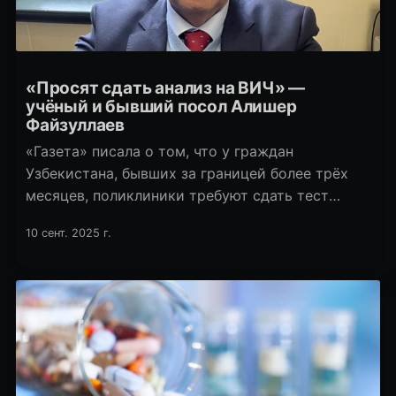
«Просят сдать анализ на ВИЧ» —
учёный и бывший посол Алишер
Файзуллаев
«Газета» писала о том, что у граждан
Узбекистана, бывших за границей более трёх
месяцев, поликлиники требуют сдать тест
на ВИЧ. С такой же проблемой столкнулся экс-
10 сент. 2025 г.
посол в ряде стран Европы, бывший замглавы
МИДа, известный учёный и писатель Алишер
Файзуллаев.