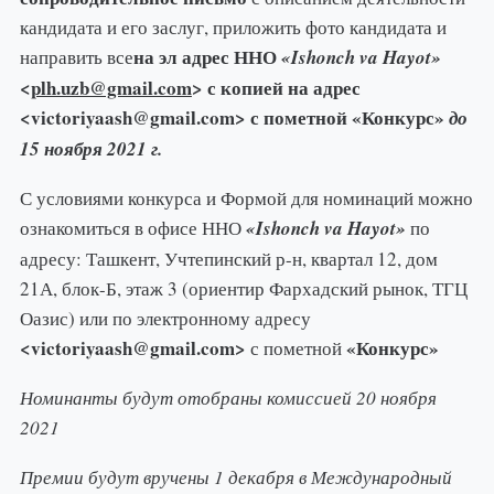
кандидата и его заслуг, приложить фото кандидата и
на эл адрес ННО
направить все
«Ishonch va Hayot»
<
plh.uzb@gmail.com
> с копией на адрес
<
victoriyaash@gmail.com
> с пометной «Конкурс»
до
15 ноября 2021 г.
С условиями конкурса и Формой для номинаций можно
ознакомиться в офисе ННО
«Ishonch va Hayot»
по
адресу: Ташкент, Учтепинский р-н, квартал 12, дом
21А, блок-Б, этаж 3 (ориентир Фархадский рынок, ТГЦ
Оазис) или по электронному адресу
<
victoriyaash@gmail.com
>
«Конкурс»
с пометной
Номинанты будут отобраны комиссией 20 ноября
2021
Премии будут вручены 1 декабря в Международный