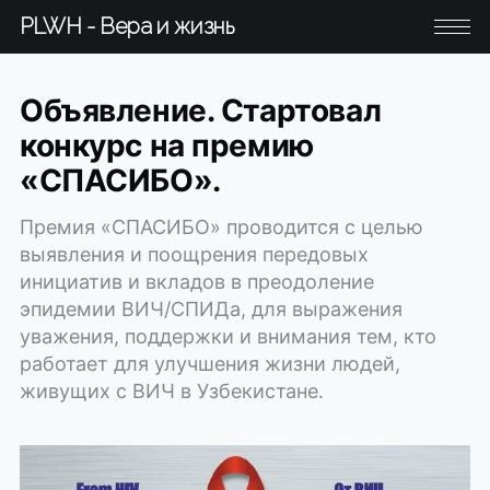
PLWH - Вера и жизнь
Объявление. Стартовал
конкурс на премию
«СПАСИБО».
Премия «СПАСИБО» проводится с целью
выявления и поощрения передовых
инициатив и вкладов в преодоление
эпидемии ВИЧ/СПИДа, для выражения
уважения, поддержки и внимания тем, кто
работает для улучшения жизни людей,
живущих с ВИЧ в Узбекистане.