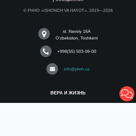
© РННО «ISHONCH VA HAYOT», 2019—2026
st. Navoiy 16A
Oʻzbekiston, Toshkent
+998(55) 503-06-00
info@plwh.uz
ВЕРА И ЖИЗНЬ
Объединение, всесторонняя поддержка людей,
живущих с ВИЧ (ЛЖВ), особо затронутых групп
населения (ОЗГН) их близких, улучшение качества и
достоинства их жизни, борьба против стигмы и
дискриминации.