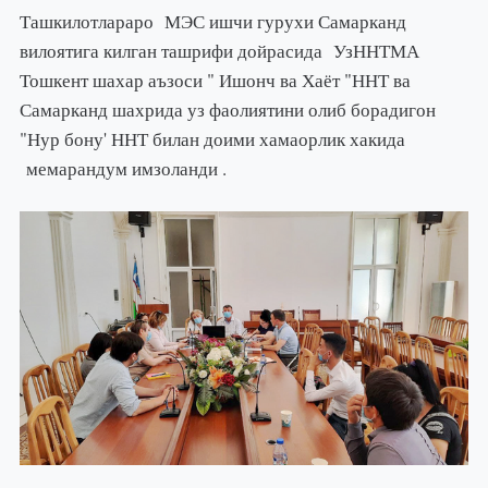
Ташкилотлараро МЭС ишчи гурухи Самарканд
вилоятига килган ташрифи дойрасида УзННТМА
Тошкент шахар аъзоси " Ишонч ва Хаёт "ННТ ва
Самарканд шахрида уз фаолиятини олиб борадигон
"Нур бону' ННТ билан доими хамаорлик хакида
мемарандум имзоланди .