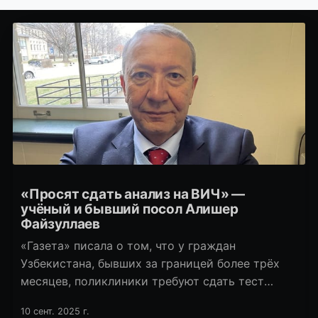
«Просят сдать анализ на ВИЧ» —
учёный и бывший посол Алишер
Файзуллаев
«Газета» писала о том, что у граждан
Узбекистана, бывших за границей более трёх
месяцев, поликлиники требуют сдать тест
на ВИЧ. С такой же проблемой столкнулся экс-
10 сент. 2025 г.
посол в ряде стран Европы, бывший замглавы